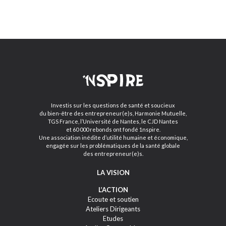
Investis sur les questions de santé et soucieux
du bien-être des entrepreneur(e)s, Harmonie Mutuelle,
TGS France, l’Université de Nantes, le CJD Nantes
et 60 000 rebonds ont fondé 1nspire.
Une association inédite d’utilité humaine et économique,
engagée sur les problématiques de la santé globale
des entrepreneur(e)s.
LA VISION
L’ACTION
Ecoute et soutien
Ateliers Dirigeants
Etudes