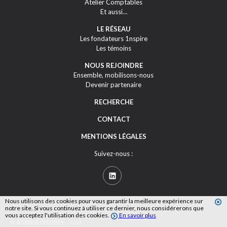
Atelier Comptables
Et aussi…
LE RÉSEAU
Les fondateurs 1nspire
Les témoins
NOUS REJOINDRE
Ensemble, mobilisons-nous
Devenir partenaire
RECHERCHE
CONTACT
MENTIONS LÉGALES
Suivez-nous :
Nous utilisons des cookies pour vous garantir la meilleure expérience sur
notre site. Si vous continuez à utiliser ce dernier, nous considérerons que
vous acceptez l'utilisation des cookies.
En savoir plus
©
AGENCE DISOBEY
– 2024