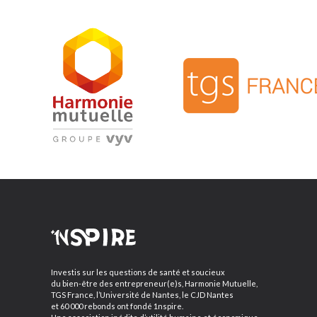
Investis sur les questions de santé et soucieux
du bien-être des entrepreneur(e)s, Harmonie Mutuelle,
TGS France, l’Université de Nantes, le CJD Nantes
et 60 000 rebonds ont fondé 1nspire.