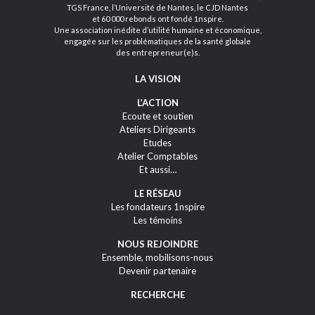
TGS France, l’Université de Nantes, le CJD Nantes
et 60 000 rebonds ont fondé 1nspire.
Une association inédite d’utilité humaine et économique,
engagée sur les problématiques de la santé globale
des entrepreneur(e)s.
LA VISION
L’ACTION
Ecoute et soutien
Ateliers Dirigeants
Etudes
Atelier Comptables
Et aussi…
LE RÉSEAU
Les fondateurs 1nspire
Les témoins
NOUS REJOINDRE
Ensemble, mobilisons-nous
Devenir partenaire
RECHERCHE